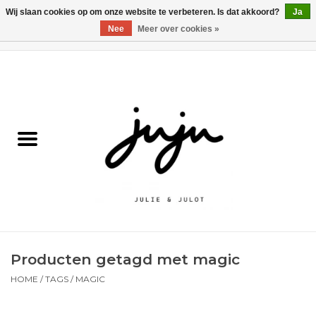
Wij slaan cookies op om onze website te verbeteren. Is dat akkoord?
Ja
Nee
Meer over cookies »
0 Artikelen - €0,00
Home
Solden
Kledij jongens
Kledij meisjes
naar school
Producten getagd met magic
Schoenen
HOME
/
TAGS
/
MAGIC
Accessoires