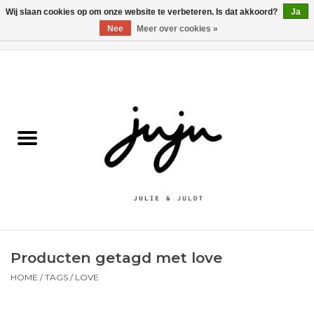
Wij slaan cookies op om onze website te verbeteren. Is dat akkoord?
Ja
Nee
Meer over cookies »
0 Artikelen - €0,00
Home
Solden
Kledij jongens
Kledij meisjes
naar school
Producten getagd met love
Schoenen
HOME
/
TAGS
/
LOVE
Accessoires