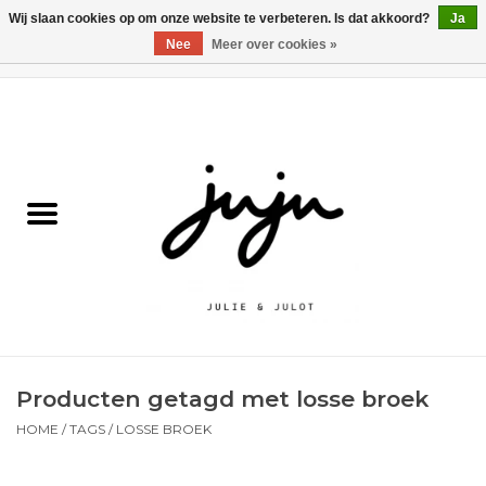
Wij slaan cookies op om onze website te verbeteren. Is dat akkoord?
Ja
Nee
Meer over cookies »
0 Artikelen - €0,00
Home
Solden
Kledij jongens
Kledij meisjes
naar school
Producten getagd met losse broek
Schoenen
HOME
/
TAGS
/
LOSSE BROEK
Accessoires