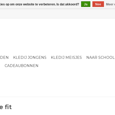
kies op om onze website te verbeteren. Is dat akkoord?
Ja
Nee
Meer 
LDEN
KLEDIJ JONGENS
KLEDIJ MEISJES
NAAR SCHOOL
S
CADEAUBONNEN
 fit