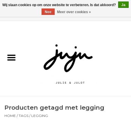
Wij slaan cookies op om onze website te verbeteren. Is dat akkoord?
Ja
Nee
Meer over cookies »
0 Artikelen - €0,00
Home
Solden
Kledij jongens
Kledij meisjes
naar school
Producten getagd met legging
Schoenen
HOME
/
TAGS
/
LEGGING
Accessoires