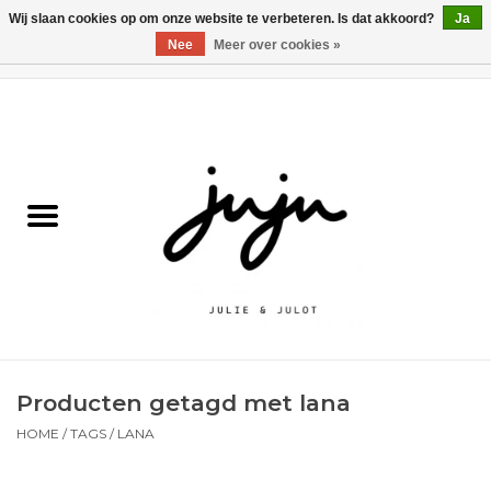
Wij slaan cookies op om onze website te verbeteren. Is dat akkoord?
Ja
Nee
Meer over cookies »
0 Artikelen - €0,00
Home
Solden
Kledij jongens
Kledij meisjes
naar school
Producten getagd met lana
Schoenen
HOME
/
TAGS
/
LANA
Accessoires