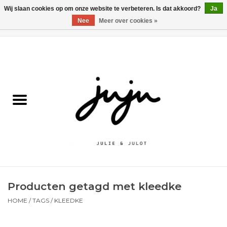
Wij slaan cookies op om onze website te verbeteren. Is dat akkoord?
Ja
Nee
Meer over cookies »
0 Artikelen - €0,00
Home
Solden
Kledij jongens
Kledij meisjes
naar school
Producten getagd met kleedke
Schoenen
HOME
/
TAGS
/
KLEEDKE
Accessoires