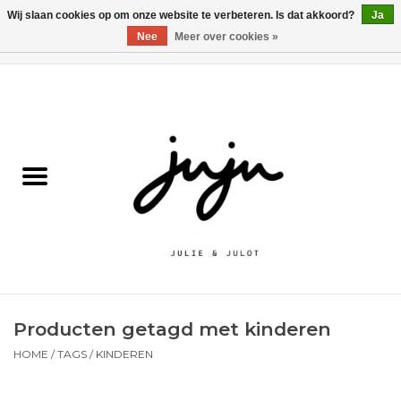
Wij slaan cookies op om onze website te verbeteren. Is dat akkoord?
Ja
Nee
Meer over cookies »
0 Artikelen - €0,00
Home
Solden
Kledij jongens
Kledij meisjes
naar school
Producten getagd met kinderen
Schoenen
HOME
/
TAGS
/
KINDEREN
Accessoires