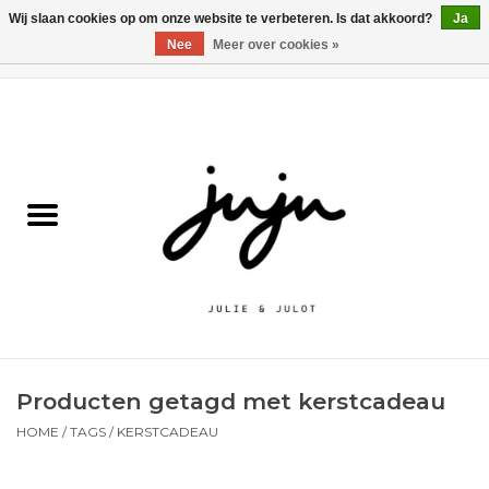
Wij slaan cookies op om onze website te verbeteren. Is dat akkoord?
Ja
Nee
Meer over cookies »
0 Artikelen - €0,00
Home
Solden
Kledij jongens
Kledij meisjes
naar school
Producten getagd met kerstcadeau
Schoenen
HOME
/
TAGS
/
KERSTCADEAU
Accessoires