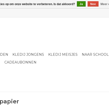
kies op om onze website te verbeteren. Is dat akkoord?
Ja
Nee
Meer 
LDEN
KLEDIJ JONGENS
KLEDIJ MEISJES
NAAR SCHOOL
S
CADEAUBONNEN
papier