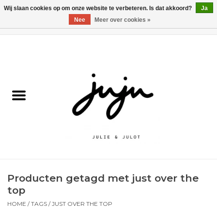
Wij slaan cookies op om onze website te verbeteren. Is dat akkoord?
Ja
Nee
Meer over cookies »
0 Artikelen - €0,00
Home
Solden
Kledij jongens
Kledij meisjes
naar school
Producten getagd met just over the
Schoenen
top
HOME
/
TAGS
/
JUST OVER THE TOP
Accessoires