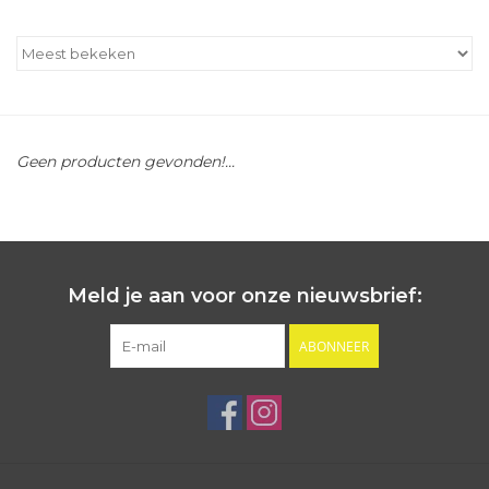
Outlet
Cadeautips
Geen producten gevonden!...
Cadeaubonnen
Meld je aan voor onze nieuwsbrief:
ABONNEER