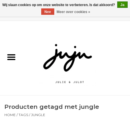
Wij slaan cookies op om onze website te verbeteren. Is dat akkoord?
Ja
Nee
Meer over cookies »
0 Artikelen - €0,00
Home
Solden
Kledij jongens
Kledij meisjes
naar school
Producten getagd met jungle
Schoenen
HOME
/
TAGS
/
JUNGLE
Accessoires