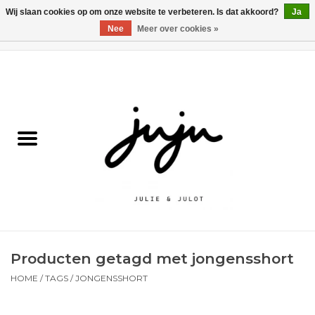
Wij slaan cookies op om onze website te verbeteren. Is dat akkoord?
Ja
Nee
Meer over cookies »
0 Artikelen - €0,00
Home
Solden
Kledij jongens
Kledij meisjes
naar school
Producten getagd met jongensshort
Schoenen
HOME
/
TAGS
/
JONGENSSHORT
Accessoires