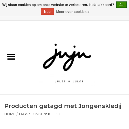
Wij slaan cookies op om onze website te verbeteren. Is dat akkoord?
Ja
Nee
Meer over cookies »
0 Artikelen - €0,00
Home
Solden
Kledij jongens
Kledij meisjes
naar school
Producten getagd met Jongenskledij
Schoenen
HOME
/
TAGS
/
JONGENSKLEDIJ
Accessoires