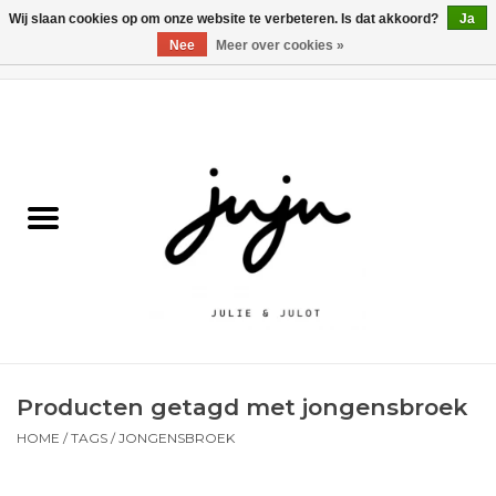
Wij slaan cookies op om onze website te verbeteren. Is dat akkoord?
Ja
Nee
Meer over cookies »
0 Artikelen - €0,00
Home
Solden
Kledij jongens
Kledij meisjes
naar school
Producten getagd met jongensbroek
Schoenen
HOME
/
TAGS
/
JONGENSBROEK
Accessoires