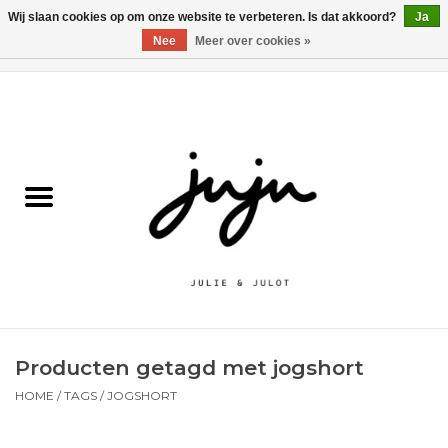
Wij slaan cookies op om onze website te verbeteren. Is dat akkoord?
Ja
Nee
Meer over cookies »
0 Artikelen - €0,00
Home
Solden
Kledij jongens
Kledij meisjes
naar school
Producten getagd met jogshort
Schoenen
HOME
/
TAGS
/
JOGSHORT
Accessoires