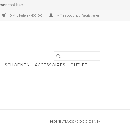
over cookies »
0 Artikelen - €0,00
Mijn account / Registreren
SCHOENEN
ACCESSOIRES
OUTLET
HOME
/
TAGS
/
JOGG DENIM