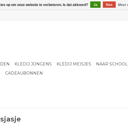
kies op om onze website te verbeteren. Is dat akkoord?
Ja
Nee
Meer 
LDEN
KLEDIJ JONGENS
KLEDIJ MEISJES
NAAR SCHOOL
S
CADEAUBONNEN
sjasje