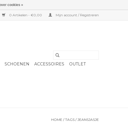
over cookies »
0 Artikelen - €0,00
Mijn account / Registreren
SCHOENEN
ACCESSOIRES
OUTLET
HOME
/
TAGS
/
JEANSJASJE