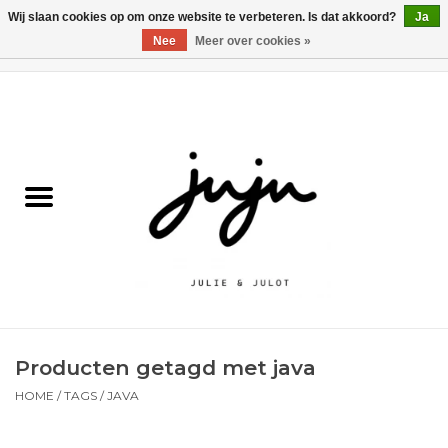
Wij slaan cookies op om onze website te verbeteren. Is dat akkoord?
Ja
Nee
Meer over cookies »
0 Artikelen - €0,00
Home
Solden
Kledij jongens
Kledij meisjes
naar school
Producten getagd met java
Schoenen
HOME
/
TAGS
/
JAVA
Accessoires