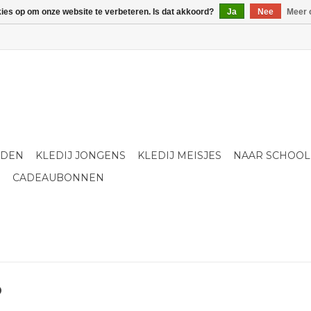
kies op om onze website te verbeteren. Is dat akkoord?
Ja
Nee
Meer 
LDEN
KLEDIJ JONGENS
KLEDIJ MEISJES
NAAR SCHOOL
S
CADEAUBONNEN
o