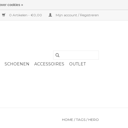
over cookies »
0 Artikelen - €0,00
Mijn account / Registreren
SCHOENEN
ACCESSOIRES
OUTLET
HOME
/
TAGS
/
HERO