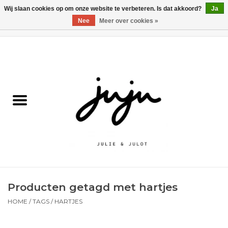
Wij slaan cookies op om onze website te verbeteren. Is dat akkoord?
Ja
Nee
Meer over cookies »
0 Artikelen - €0,00
Home
Solden
Kledij jongens
Kledij meisjes
naar school
Producten getagd met hartjes
Schoenen
HOME
/
TAGS
/
HARTJES
Accessoires