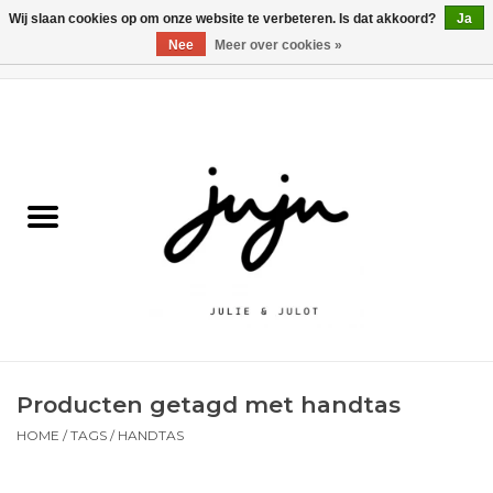
Wij slaan cookies op om onze website te verbeteren. Is dat akkoord?
Ja
Nee
Meer over cookies »
0 Artikelen - €0,00
Home
Solden
Kledij jongens
Kledij meisjes
naar school
Producten getagd met handtas
Schoenen
HOME
/
TAGS
/
HANDTAS
Accessoires