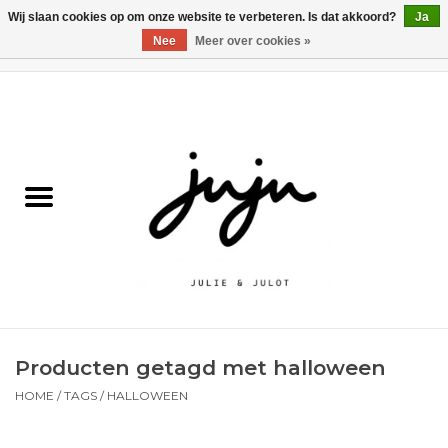
Wij slaan cookies op om onze website te verbeteren. Is dat akkoord?
Ja
Nee
Meer over cookies »
0 Artikelen - €0,00
Home
Solden
Kledij jongens
Kledij meisjes
naar school
Producten getagd met halloween
Schoenen
HOME
/
TAGS
/
HALLOWEEN
Accessoires