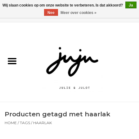
Wij slaan cookies op om onze website te verbeteren. Is dat akkoord?
Ja
Nee
Meer over cookies »
0 Artikelen - €0,00
Home
Solden
Kledij jongens
Kledij meisjes
naar school
Producten getagd met haarlak
Schoenen
HOME
/
TAGS
/
HAARLAK
Accessoires