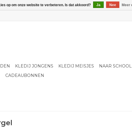
kies op om onze website te verbeteren. Is dat akkoord?
Ja
Nee
Meer 
LDEN
KLEDIJ JONGENS
KLEDIJ MEISJES
NAAR SCHOOL
S
CADEAUBONNEN
rgel