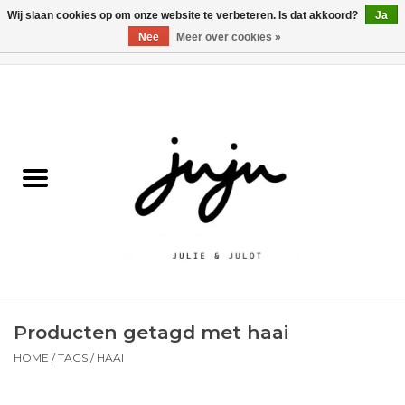
Wij slaan cookies op om onze website te verbeteren. Is dat akkoord?
Ja
Nee
Meer over cookies »
0 Artikelen - €0,00
Home
Solden
Kledij jongens
Kledij meisjes
naar school
Producten getagd met haai
Schoenen
HOME
/
TAGS
/
HAAI
Accessoires