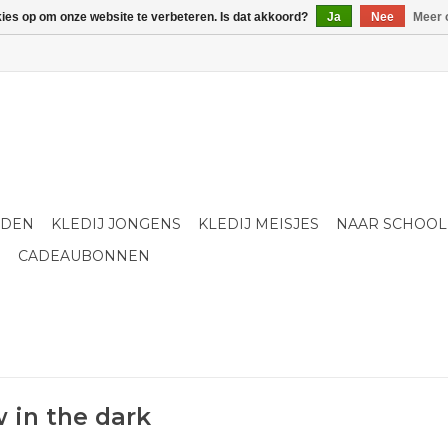
kies op om onze website te verbeteren. Is dat akkoord?
Ja
Nee
Meer 
LDEN
KLEDIJ JONGENS
KLEDIJ MEISJES
NAAR SCHOOL
S
CADEAUBONNEN
 in the dark