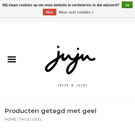
Wij slaan cookies op om onze website te verbeteren. Is dat akkoord?
Ja
Nee
Meer over cookies »
0 Artikelen - €0,00
Home
Solden
Kledij jongens
Kledij meisjes
naar school
Producten getagd met geel
Schoenen
HOME
/
TAGS
/
GEEL
Accessoires