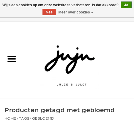
Wij slaan cookies op om onze website te verbeteren. Is dat akkoord?
Ja
Nee
Meer over cookies »
0 Artikelen - €0,00
Home
Solden
Kledij jongens
Kledij meisjes
naar school
Producten getagd met gebloemd
Schoenen
HOME
/
TAGS
/
GEBLOEMD
Accessoires