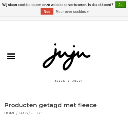
Wij slaan cookies op om onze website te verbeteren. Is dat akkoord?
Ja
Nee
Meer over cookies »
0 Artikelen - €0,00
Home
Solden
Kledij jongens
Kledij meisjes
naar school
Producten getagd met fleece
Schoenen
HOME
/
TAGS
/
FLEECE
Accessoires