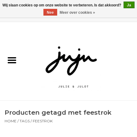
Wij slaan cookies op om onze website te verbeteren. Is dat akkoord?
Ja
Nee
Meer over cookies »
0 Artikelen - €0,00
Home
Solden
Kledij jongens
Kledij meisjes
naar school
Producten getagd met feestrok
Schoenen
HOME
/
TAGS
/
FEESTROK
Accessoires