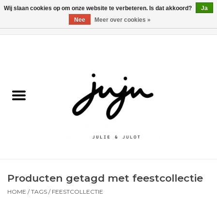
Wij slaan cookies op om onze website te verbeteren. Is dat akkoord?
Ja
Nee
Meer over cookies »
0 Artikelen - €0,00
Home
Solden
Kledij jongens
Kledij meisjes
naar school
Producten getagd met feestcollectie
Schoenen
HOME
/
TAGS
/
FEESTCOLLECTIE
Accessoires