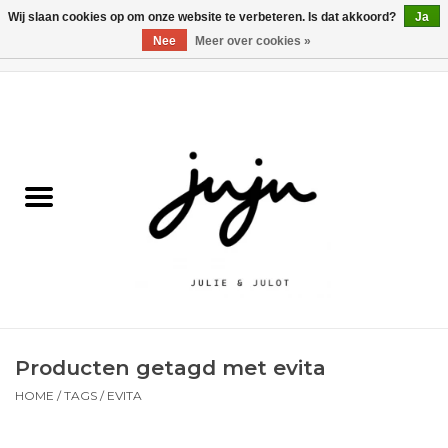
Wij slaan cookies op om onze website te verbeteren. Is dat akkoord?
Ja
Nee
Meer over cookies »
0 Artikelen - €0,00
Home
Solden
Kledij jongens
Kledij meisjes
naar school
Producten getagd met evita
Schoenen
HOME
/
TAGS
/
EVITA
Accessoires