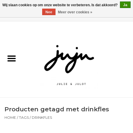
Wij slaan cookies op om onze website te verbeteren. Is dat akkoord?
Ja
Nee
Meer over cookies »
0 Artikelen - €0,00
Home
Solden
Kledij jongens
Kledij meisjes
naar school
Producten getagd met drinkfles
Schoenen
HOME
/
TAGS
/
DRINKFLES
Accessoires