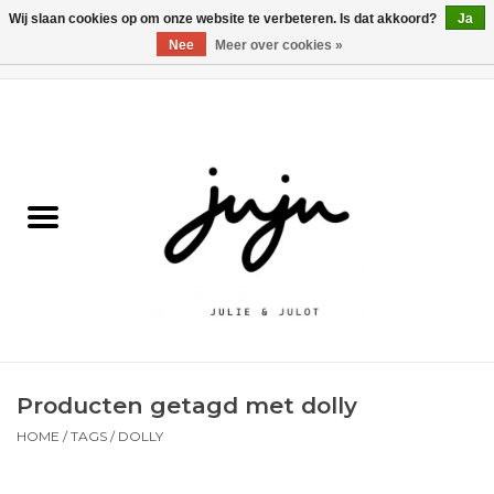
Wij slaan cookies op om onze website te verbeteren. Is dat akkoord?
Ja
Nee
Meer over cookies »
0 Artikelen - €0,00
Home
Solden
Kledij jongens
Kledij meisjes
naar school
Producten getagd met dolly
Schoenen
HOME
/
TAGS
/
DOLLY
Accessoires