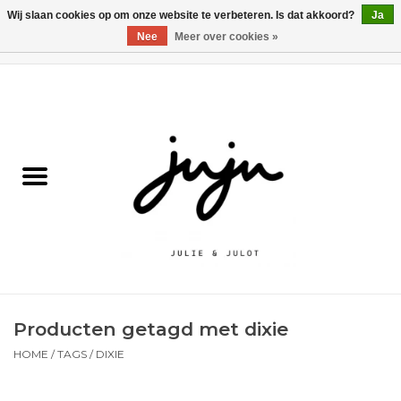
Wij slaan cookies op om onze website te verbeteren. Is dat akkoord?
Ja
Nee
Meer over cookies »
0 Artikelen - €0,00
Home
Solden
Kledij jongens
Kledij meisjes
naar school
Producten getagd met dixie
Schoenen
HOME
/
TAGS
/
DIXIE
Accessoires