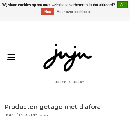
Wij slaan cookies op om onze website te verbeteren. Is dat akkoord?
Ja
Nee
Meer over cookies »
0 Artikelen - €0,00
Home
Solden
Kledij jongens
Kledij meisjes
naar school
Producten getagd met diafora
Schoenen
HOME
/
TAGS
/
DIAFORA
Accessoires