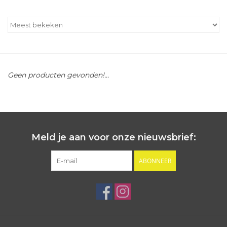
Outlet
Cadeautips
Geen producten gevonden!...
Cadeaubonnen
Meld je aan voor onze nieuwsbrief:
ABONNEER