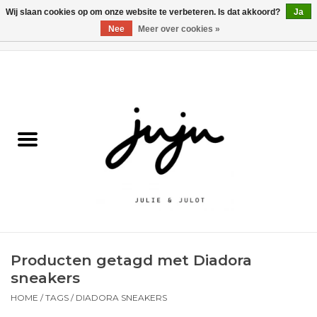
Wij slaan cookies op om onze website te verbeteren. Is dat akkoord?
Ja
Nee
Meer over cookies »
0 Artikelen - €0,00
Home
Solden
Kledij jongens
Kledij meisjes
naar school
Producten getagd met Diadora
Schoenen
sneakers
HOME
/
TAGS
/
DIADORA SNEAKERS
Accessoires