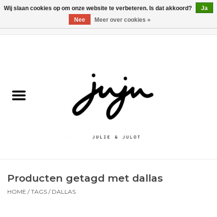
Wij slaan cookies op om onze website te verbeteren. Is dat akkoord?
Ja
Nee
Meer over cookies »
0 Artikelen - €0,00
Home
Solden
Kledij jongens
Kledij meisjes
naar school
Producten getagd met dallas
Schoenen
HOME
/
TAGS
/
DALLAS
Accessoires