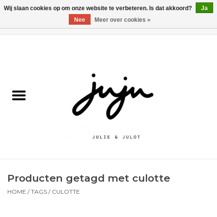
Wij slaan cookies op om onze website te verbeteren. Is dat akkoord?
Ja
Nee
Meer over cookies »
0 Artikelen - €0,00
Home
Solden
Kledij jongens
Kledij meisjes
naar school
Producten getagd met culotte
Schoenen
HOME
/
TAGS
/
CULOTTE
Accessoires