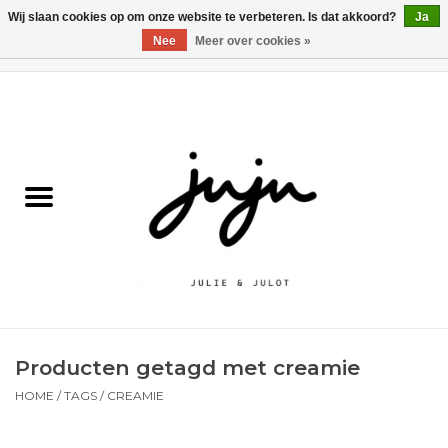
Wij slaan cookies op om onze website te verbeteren. Is dat akkoord?
Ja
Nee
Meer over cookies »
0 Artikelen - €0,00
Home
Solden
Kledij jongens
Kledij meisjes
naar school
Producten getagd met creamie
Schoenen
HOME
/
TAGS
/
CREAMIE
Accessoires