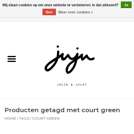
Wij slaan cookies op om onze website te verbeteren. Is dat akkoord?
Ja
Nee
Meer over cookies »
0 Artikelen - €0,00
Home
Solden
Kledij jongens
Kledij meisjes
naar school
Producten getagd met court green
Schoenen
HOME
/
TAGS
/
COURT GREEN
Accessoires