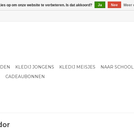
kies op om onze website te verbeteren. Is dat akkoord?
Ja
Nee
Meer 
LDEN
KLEDIJ JONGENS
KLEDIJ MEISJES
NAAR SCHOOL
S
CADEAUBONNEN
dor