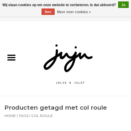
Wij slaan cookies op om onze website te verbeteren. Is dat akkoord?
Ja
Nee
Meer over cookies »
0 Artikelen - €0,00
Home
Solden
Kledij jongens
Kledij meisjes
naar school
Producten getagd met col roule
Schoenen
HOME
/
TAGS
/
COL ROULE
Accessoires