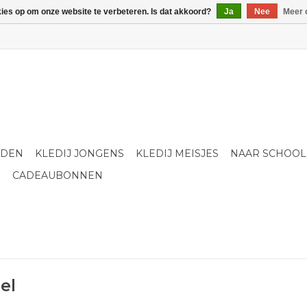
kies op om onze website te verbeteren. Is dat akkoord?
Ja
Nee
Meer 
LDEN
KLEDIJ JONGENS
KLEDIJ MEISJES
NAAR SCHOOL
S
CADEAUBONNEN
el