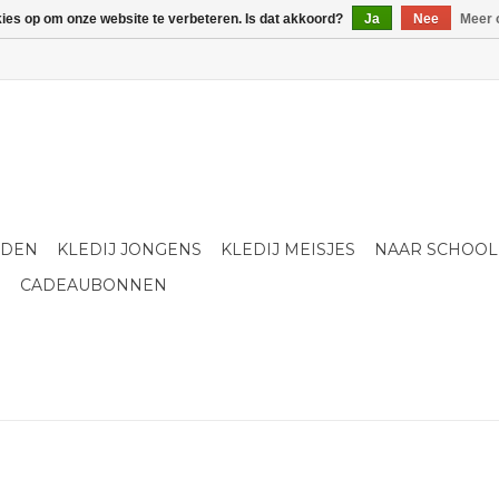
kies op om onze website te verbeteren. Is dat akkoord?
Ja
Nee
Meer 
LDEN
KLEDIJ JONGENS
KLEDIJ MEISJES
NAAR SCHOOL
S
CADEAUBONNEN