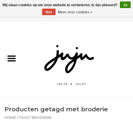
Wij slaan cookies op om onze website te verbeteren. Is dat akkoord?
Ja
Nee
Meer over cookies »
0 Artikelen - €0,00
Home
Solden
Kledij jongens
Kledij meisjes
naar school
Producten getagd met broderie
Schoenen
HOME
/
TAGS
/
BRODERIE
Accessoires