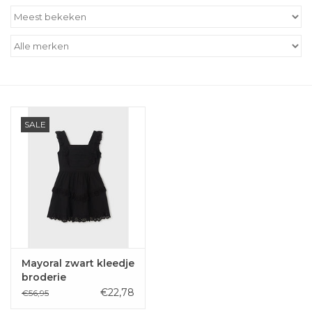
Outlet
Cadeautips
Cadeaubonnen
SALE
Mayoral zwart kleedje
broderie
€22,78
€56,95