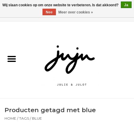
Wij slaan cookies op om onze website te verbeteren. Is dat akkoord?
Ja
Nee
Meer over cookies »
0 Artikelen - €0,00
Home
Solden
Kledij jongens
Kledij meisjes
naar school
Producten getagd met blue
Schoenen
HOME
/
TAGS
/
BLUE
Accessoires