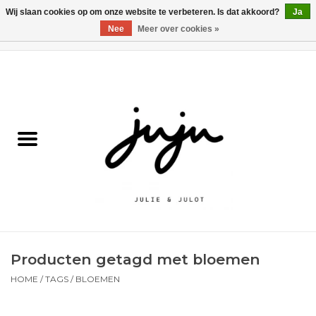
Wij slaan cookies op om onze website te verbeteren. Is dat akkoord?
Ja
Nee
Meer over cookies »
0 Artikelen - €0,00
Home
Solden
Kledij jongens
Kledij meisjes
naar school
Producten getagd met bloemen
Schoenen
HOME
/
TAGS
/
BLOEMEN
Accessoires