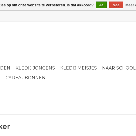
kies op om onze website te verbeteren. Is dat akkoord?
Ja
Nee
Meer 
LDEN
KLEDIJ JONGENS
KLEDIJ MEISJES
NAAR SCHOOL
S
CADEAUBONNEN
ker